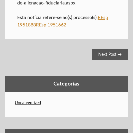
de-alienacao-fiduciaria.aspx
Esta notícia refere-se ao(s) processo(s):
REsp
1951888
REsp 1951662
Post navigation
Next Post →
Categorias
Uncategorized